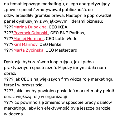
na temat lepszego marketingu, a jego energetyzujący
„power speech” zmotywował publiczność, co
odzwierciedliły gromkie brawa. Następnie poprowadził
panel dyskusyjny z wyjątkowymi liderami biznesu:
????
Marina Dubakina
, CEO IKEA,
????
Przemek Gdanski
, CEO BNP Paribas,
????
Maciej Herman
, CEO Lotte Wedel,
????
Kiril Marinov
, CEO Henkel.
????
Marta Zycinska,
CEO Mastercard,
Dyskusja była zarówno inspirująca, jak i pełna
praktycznych spostrzeżeń. Między innymi dała nam
obraz:
???? jak CEO’s największych firm widzą rolę marketingu
teraz i w przyszłości,
???? jakie cechy powinien posiadać marketer aby pełnił
coraz większą rolę w organizacji
???? co powinno się zmienić w sposobie pracy działów
marketingu, aby ich efektywność była jeszcze bardziej
widoczna.