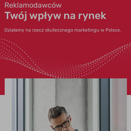
Reklamodawców
Twój wpływ na rynek
Działamy na rzecz skutecznego marketingu w Polsce.