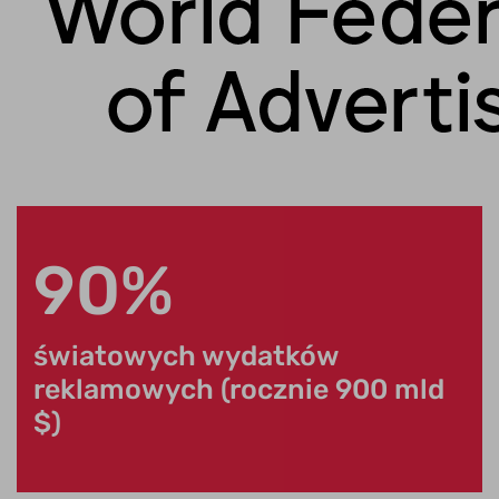
90%
światowych wydatków
reklamowych (rocznie 900 mld
$)