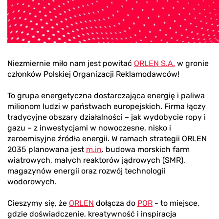
Niezmiernie miło nam jest powitać
ORLEN S.A.
w gronie
członków Polskiej Organizacji Reklamodawców!
To grupa energetyczna dostarczająca energię i paliwa
milionom ludzi w państwach europejskich. Firma łączy
tradycyjne obszary działalności – jak wydobycie ropy i
gazu – z inwestycjami w nowoczesne, nisko i
zeroemisyjne źródła energii. W ramach strategii ORLEN
2035 planowana jest
m.in
. budowa morskich farm
wiatrowych, małych reaktorów jądrowych (SMR),
magazynów energii oraz rozwój technologii
wodorowych.
Cieszymy się, że
ORLEN
dołącza do
POR
- to miejsce,
gdzie doświadczenie, kreatywność i inspiracja