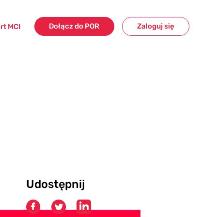
Dołącz do POR
Zaloguj się
rt MCI
Udostępnij