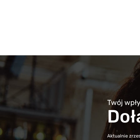
Twój wpł
Doł
Aktualnie zrz