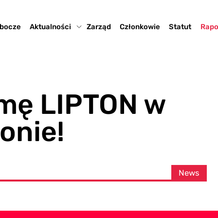
obocze
Aktualności
Zarząd
Członkowie
Statut
Rapo
rmę LIPTON w
onie!
News